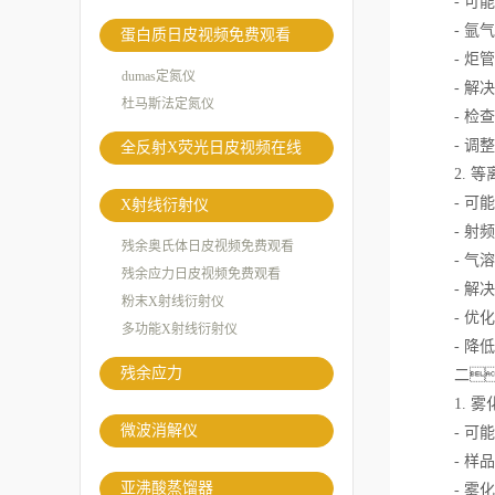
- 可能
- 氩气
蛋白质日皮视频免费观看
- 炬管
dumas定氮仪
- 解决
杜马斯法定氮仪
- 检查气
- 调整
全反射X荧光日皮视频在线
2. 等离
- 可能
X射线衍射仪
- 射频
残余奥氏体日皮视频免费观看
- 气溶
残余应力日皮视频免费观看
- 解决
粉末X射线衍射仪
- 优化R
多功能X射线衍射仪
- 降低
残余应力
二
1. 雾
微波消解仪
- 可能
- 样品
亚沸酸蒸馏器
- 雾化