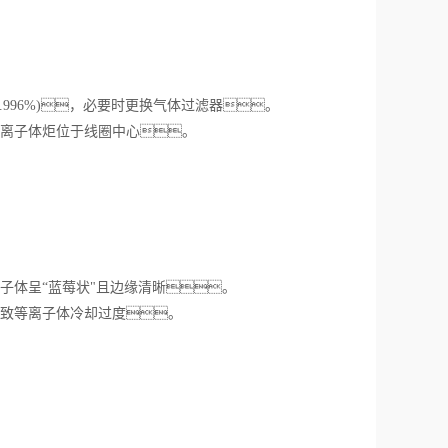
.996%)，必要时更换气体过滤器。
离子体炬位于线圈中心。
等离子体呈“蓝莓状"且边缘清晰。
致等离子体冷却过度。