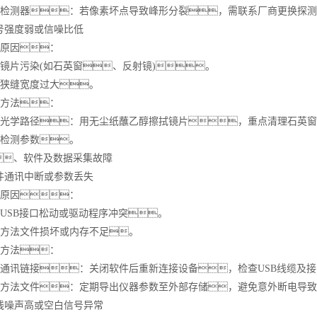
检测器：若像素坏点导致峰形分裂，需联系厂商更换探测
号强度弱或信噪比低
原因：
镜片污染(如石英窗、反射镜)。
狭缝宽度过大。
方法：
光学路径：用无尘纸蘸乙醇擦拭镜片，重点清理石英窗
检测参数。
、软件及数据采集故障
件通讯中断或参数丢失
原因：
USB接口松动或驱动程序冲突。
方法文件损坏或内存不足。
方法：
通讯链接：关闭软件后重新连接设备，检查USB线缆及接
方法文件：定期导出仪器参数至外部存储，避免意外断电导致
线噪声高或空白信号异常