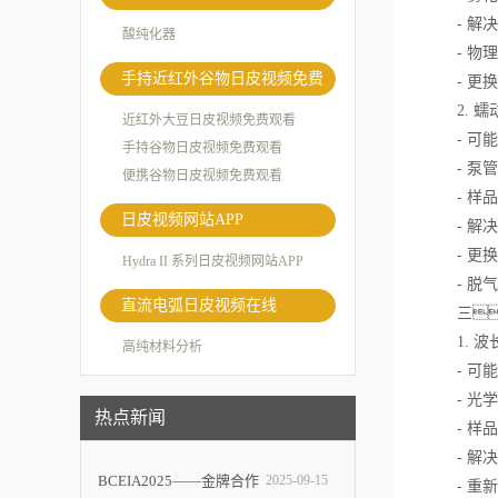
- 解决
酸纯化器
- 物理
手持近红外谷物日皮视频免费
- 更换
观看
2. 蠕
近红外大豆日皮视频免费观看
- 可能
手持谷物日皮视频免费观看
- 泵管
便携谷物日皮视频免费观看
- 样品
日皮视频网站APP
- 解决
- 更换
Hydra II 系列日皮视频网站APP
- 脱气
直流电弧日皮视频在线
三
1. 波
高纯材料分析
- 可能
- 光学
热点新闻
- 样品
- 解决
BCEIA2025——金牌合作
2025-09-15
- 重新校